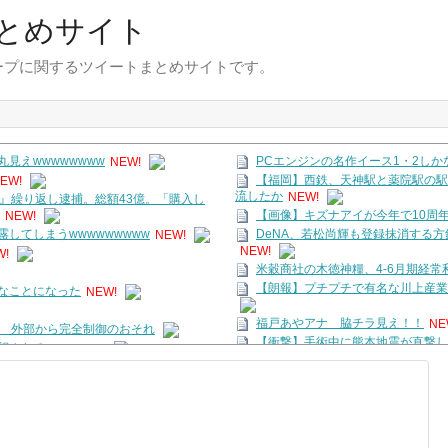
まとめサイト
ープに関するツイートまとめサイトです。
見えwwwwwwww
NEW!
PCエンジンの名作イース1・2しかな
EW!
【福岡】西鉄、天神駅と薬院駅の駅
流したか
NEW!
』繰り返し逮捕。総額43億。「購入し
NEW!
【画像】キズナアイが今年で10周年っ
してしまうwwwwwwwww
NEW!
DeNA、若松尚輝も登録抹消する方
NEW!
W!
米穀商社の木徳神糧、4-6月期経常利
【朗報】プチプチで有名な川上産業
なことになった
NEW!
福戸あやアナ 脇チラ見え！！
NE
ア… 外部から完全制御のおそれ
【衝撃】手術中に熊本地震が直撃し
題視されるｗｗｗｗｗ
【画像】Hカップグラドル「私を愛
をセンターにします」←伊藤百花真逆じ
河出奈都美アナ ノースリニットの
【令和最強グラドル】最新の菊地姫
？
【衝撃】ワイ「豆腐、150g×2丁
ー配信にホロメンから9人参加
→結果ｗｗｗｗｗ(※画像あり)