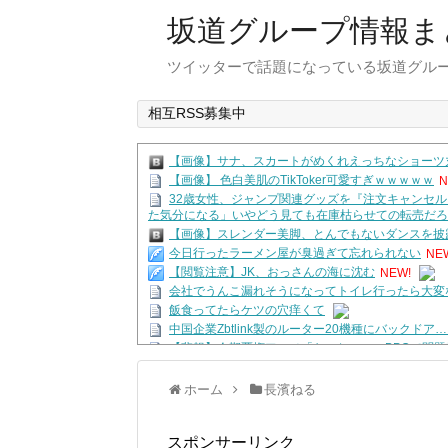
坂道グループ情報
ツイッターで話題になっている坂道グル
相互RSS募集中
【画像】サナ、スカートがめくれえっちなショーツ丸
【画像】 色白美肌のTikToker可愛すぎｗｗｗｗｗ
N
32歳女性、ジャンプ関連グッズを『注文キャンセル
た気分になる」いやどう見ても在庫枯らせての転売だろ
【画像】スレンダー美脚、とんでもないダンスを披露
今日行ったラーメン屋が臭過ぎて忘れられない
NE
【閲覧注意】JK、おっさんの海に沈む
NEW!
会社でうんこ漏れそうになってトイレ行ったら大変
飯食ってたらケツの穴痒くて
中国企業Zbtlink製のルーター20機種にバックド
【悲報】今期覇権アニメ「ヤニねこ」、BPOで問
秋元康「自信無さげでスキルの低いショートカット
ゃね？
ホーム
長濱ねる
ずんってKLP移籍する前からこんなに人気あったの
【ホロライブ】「カプコンショーケース」公認ミラ
【6/14(火)】
スポンサーリンク