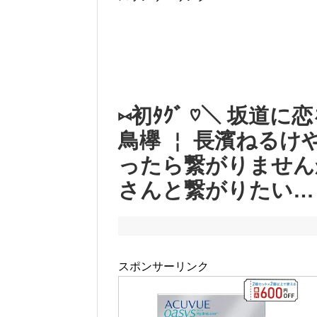
【にじさんじ】おチグ「日本語って平仮名、カタカ
れを覚えてる私は天才に…」← 駆使できてないんだよ
今日から藤井流星さんの声似やらせてもらいます。
くりたいです！お願いします
伊野尾慧が結婚だって？あっ有岡大貴とかな？そん
報道ですか？めちゃめちゃ遅い報道ですね〜w←
ロッテ・ドラ１藤原“１本の難産” ９打席連続無安
混合、ミルクでも痩せた人！ 『完母だと痩せるは
弟の元カノからのメール「先輩、私は今不幸です。
⑅初ﾀｸﾞ ♡＼ 坂道に
こと。 ○（弟）にも知って欲しいので転送して下さい
コトメがイタリアから帰ってきて、コトメ「娘を返
鳥欅 ￤ 長濱ねるけ
な理由で預けたのは誰だよ
【悲報】ヒロアカ腐女子、人気投票で躍動しまくる
ったら繋がりません
ヒロアカの麗日お茶子ちゃんって何で人気ないの？
さんと繋がりたい…
Powered by livedoor 相互RSS
スポンサーリンク