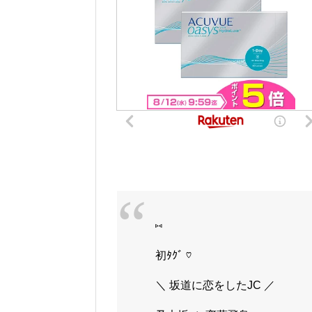
⑅
初ﾀｸﾞ ♡
＼ 坂道に恋をしたJC ／