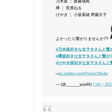
乃木坂 ￤ 齋藤飛鳥
欅 ￤ 長濱ねる
けやき ￤ 小坂菜緒 齊藤京子
よかったら繋がりませんか??
#
乃木坂好きな女ヲタさんと繋
#
欅坂好きな女ヲタさんと繋が
#
けやき坂好きな女ヲタさんと
⑅
pic.twitter.com/QyneV39p4e
— (@______yua46)
7:43 – 2