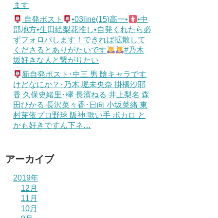
ます
自発ポスト
•03line(15)高一•
•中
部地方•生田絵梨花推し•自発くれたら必
ずフォロバします！できれば拡散して
くださるとありがたいです
#乃木
坂好きな人と繋がりたい
新自発ポスト･中三 男 陰キャラです
けどなにか？･乃木 堀未央奈 掛橋沙耶
香 久保史緒里･欅 長濱ねる 井上梨名 森
田ひかる 長沢菜々香･日向 小坂菜緒 東
村芽依プロ野球 阪神 歌い手 ボカロ と
かも好きですん下ネ…
アーカイブ
2019年
12月
11月
10月