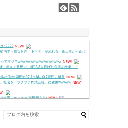
い????
NEW!
構内で不審な音声（下ネタ）が流れる 第三者が不正に
てマジ？wwwwwwwwwwwwwwwww
NEW!
針…急きょ登板で、4回2/3を投げた負担を考慮して
益が前年同期比97.7％減の0.7億円に減益
NEW!
、社名を「プチプチ株式会社」に変更wwwww
NEW!
W!
た結果ｗｗｗｗｗ(※動画あり)
NEW!
してね！」
NEW!
巨乳、横乳、脇！！【GIF動画あり】
NEW!
奈さん
NEW!
で250円か…高いけど美味そうだし一丁買ってみるか！」