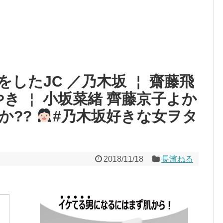
8年前の「タイムカプセル」約束覚
ナ、漢字の三種類を屈指してる訳で、そ
なあ
外に出て黄砂が付着したメガネの正
藤井 らくです。楽しい時間を一緒につ
中居正広「今からでも遅くないから
不倫報道の西武・源田 プレミア1
なのヲタクの間では常識ですけど？今更
『元乃木坂46』の衛藤美彩
【訃報】突然死したR18漫画家さ
打「早くほしい」
杉並区長「私の息子、ベルギーで大
都市伝説』
録料10万円！日本の常識は世界の常識
 なんでか知ってますよね。私が不幸な
メンタリストDaigo『芸能界に
恋をしたJC ／乃木坂 ￤ 齋藤飛
。私は不幸だと。」←？
どっち？
して」←３歳だった自分の娘を自分勝手
メンタリストDaigo『芸能界に
やき ￤ 小坂菜緒 齊藤京子よか
どっち？
ｗ
か??
#乃木坂好きな女ヲタ
Powered by livedoor 相互RS
2018/11/18
長濱ねる