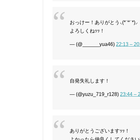
おっけー！ありがとう⸜(*˙꒳˙*)⸝
よろしくねｯｯ！
— (@______yua46)
22:13 – 
自発失礼します！
— (@yuzu_719_r128)
23:44 
ありがとうございますｯｯ！
よかったら仲良くしてください*̣̩