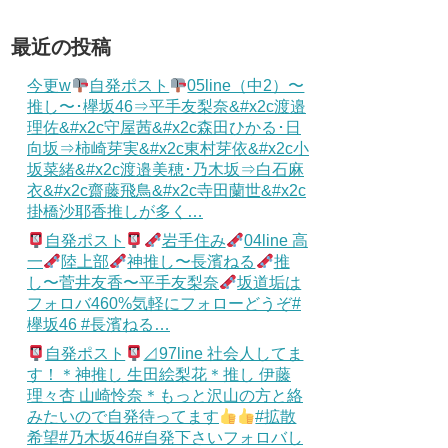
えてるの私だけで鬱。担任さえ覚えてないｗｗｗｗ
しい洗い方がこちらｗｗｗｗ
最近の投稿
ケアしたほうがいいって言われた」
2中にも台湾密会で「侍ジャパンから追放」危機… 妻は
今更w
自発ポスト
05line（中2）〜
ん、最期のツイートがとんでもない・・・
推し〜･欅坂46⇒平手友梨奈&#x2c渡邉
学に行っています！学費っていう概念ないんですよ。登
理佐&#x2c守屋茜&#x2c森田ひかる･日
じやない！」
向坂⇒柿崎芽実&#x2c東村芽依&#x2c小
枕営業はある。』武井壮『芸能界に枕営業は無い。』←これ
坂菜緒&#x2c渡邉美穂･乃木坂⇒白石麻
枕営業はある。』武井壮『芸能界に枕営業は無い。』←これ
衣&#x2c齋藤飛鳥&#x2c寺田蘭世&#x2c
掛橋沙耶香推しが多く…
自発ポスト
岩手住み
04line 高
一
陸上部
神推し〜長濱ねる
推
し〜菅井友香〜平手友梨奈
坂道垢は
フォロバ460%気軽にフォローどうぞ#
S
欅坂46 #長濱ねる…
自発ポスト
⊿97line 社会人してま
す！＊神推し 生田絵梨花＊推し 伊藤
理々杏 山崎怜奈＊もっと沢山の方と絡
みたいので自発待ってます
#拡散
希望#乃木坂46#自発下さいフォロバし