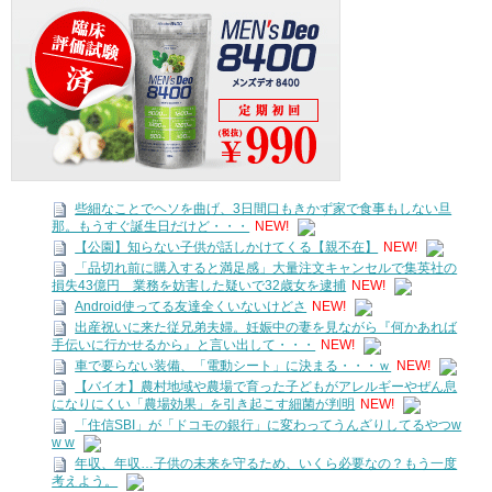
些細なことでヘソを曲げ、3日間口もきかず家で食事もしない旦
那。もうすぐ誕生日だけど・・・
NEW!
【公園】知らない子供が話しかけてくる【親不在】
NEW!
「品切れ前に購入すると満足感」大量注文キャンセルで集英社の
損失43億円 業務を妨害した疑いで32歳女を逮捕
NEW!
Android使ってる友達全くいないけどさ
NEW!
出産祝いに来た従兄弟夫婦。妊娠中の妻を見ながら『何かあれば
手伝いに行かせるから』と言い出して・・・
NEW!
車で要らない装備、「電動シート」に決まる・・・ｗ
NEW!
【バイオ】農村地域や農場で育った子どもがアレルギーやぜん息
になりにくい「農場効果」を引き起こす細菌が判明
NEW!
「住信SBI」が「ドコモの銀行」に変わってうんざりしてるやつw
w w
年収、年収…子供の未来を守るため、いくら必要なの？もう一度
考えよう。