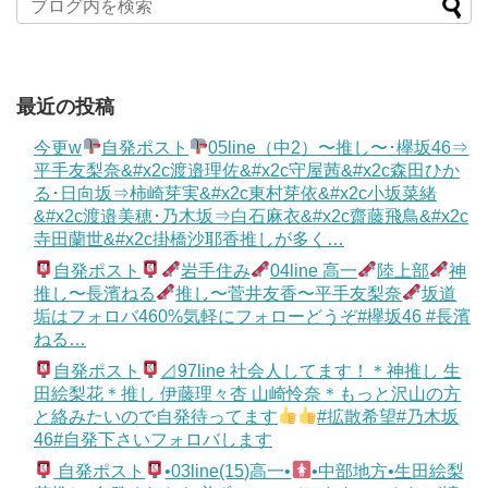
最近の投稿
今更w
自発ポスト
05line（中2）〜推し〜･欅坂46⇒
平手友梨奈&#x2c渡邉理佐&#x2c守屋茜&#x2c森田ひか
る･日向坂⇒柿崎芽実&#x2c東村芽依&#x2c小坂菜緒
&#x2c渡邉美穂･乃木坂⇒白石麻衣&#x2c齋藤飛鳥&#x2c
寺田蘭世&#x2c掛橋沙耶香推しが多く…
自発ポスト
岩手住み
04line 高一
陸上部
神
推し〜長濱ねる
推し〜菅井友香〜平手友梨奈
坂道
垢はフォロバ460%気軽にフォローどうぞ#欅坂46 #長濱
ねる…
自発ポスト
⊿97line 社会人してます！＊神推し 生
田絵梨花＊推し 伊藤理々杏 山崎怜奈＊もっと沢山の方
と絡みたいので自発待ってます
#拡散希望#乃木坂
46#自発下さいフォロバします
自発ポスト
•03line(15)高一•
•中部地方•生田絵梨