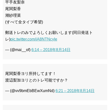
平手友梨奈
尾関梨香
Powered by livedoor 相互
RSS
潮紗理菜
(すべて全タイプ希望)
郵送トレのみでよろしくお願いします(同日発送ト
レ)
pic.twitter.com/iA8NTNcyIe
— (@mai__of)
6:14 – 2018年8月14日
尾関梨香ヨリ所持してます！
渡辺梨加ヨリとのトレ可能ですか？
— (@vv9bmEbBEwXumNd)
6:21 – 2018年8月14日