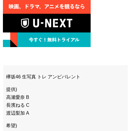
【訃報】突然死したR18漫画家さ
願いします
ん、最期のツイートがとんでもな
伊野尾慧が結婚だって？あっ有岡
い・・・
大貴とかな？そんなのヲタクの間では
杉並区長「私の息子、ベルギーで
常識ですけど？今更報道ですか？めち
大学に行っています！学費っていう概
ゃめちゃ遅い報道ですね〜w←
念ないんですよ。登録料10万円！日
ロッテ・ドラ１藤原“１本の難
本の常識は世界の常識じやない！」
産” ９打席連続無安打「早くほし
い」
メンタリストDaigo『芸能界に枕
混合、ミルクでも痩せた人！
営業はある。』武井壮『芸能界に枕営
『完母だと痩せるは都市伝説』
業は無い。』←これどっち？
弟の元カノからのメール「先輩、
メンタリストDaigo『芸能界に枕
私は今不幸です。 なんでか知ってま
営業はある。』武井壮『芸能界に枕営
すよね。私が不幸なこと。 ○（弟）に
業は無い。』←これどっち？
も知って欲しいので転送して下さい。
私は不幸だと。」←？
欅坂46 生写真 トレ アンビバレント
コトメがイタリアから帰ってき
て、コトメ「娘を返して」←３歳だっ
た自分の娘を自分勝手な理由で預けた
提供)
のは誰だよ
Powered by livedoor 相互
【悲報】ヒロアカ腐女子、人気投
高瀬愛奈 B
票で躍動しまくるｗ
RSS
長濱ねる C
ヒロアカの麗日お茶子ちゃんって
何で人気ないの？
渡辺梨加 A
希望)