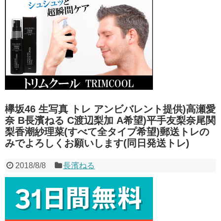
ワイ「セックスしないと出られな
NEW!
い部屋…！？」クラピカ「いや、少し
【動画】大阪府警のおっさんへの
待て
」
NEW!
発砲の瞬間映像が公開される。当然の
中国企業Zbtlink製のルーター20機
ように無抵抗だったことが発覚
NEW!
種にバックドア… 外部から完全制御
のおそれ
NEW!
【AI】Google、Geminiが大赤
【衝撃】30年続いたモスクの祭り
字、史上初のマイナスキャッシュフロ
に『異変』が起こる・・・・・
NEW!
ーに陥る
NEW!
【衝撃】タクシー運転手、儲かり
【悲報】今期覇権アニメ「ヤニね
まくることが判明ｗｗｗｗｗｗｗｗｗ
こ」、BPOで問題視されるｗｗｗｗ
ｗｗｗｗｗｗｗｗｗｗｗｗｗｗｗｗ
ｗ
NEW!
秋元康「自信無さげでスキルの低
堤礼実アナ 「朗読劇」ヴィジュ
いショートカットをセンターにしま
欅坂46 生写真 トレ アンビバレント提供)高瀬愛
アル撮影！！【GIF動画あり】
NEW!
す」←伊藤百花真逆じゃね？
奈 B長濱ねる C渡辺梨加 A希望)平手友梨奈尾関
ずんってKLP移籍する前からこん
8年前の「タイムカプセル」約束
梨香潮紗理菜(すべて全タイプ希望)郵送トレの
なに人気あったの？
覚えてるの私だけで鬱。担任さえ覚え
【ホロライブ】「カプコンショー
みでよろしくお願いします(同日発送トレ)
てないｗｗｗｗ
ケース」公認ミラー配信にホロメンか
外に出て黄砂が付着したメガネの
ら9人参加【6/14(火)】
正しい洗い方がこちらｗｗｗｗ
2018/8/8
長濱ねる
【にじさんじ】おチグ「日本語っ
中居正広「今からでも遅くないか
て平仮名、カタカナ、漢字の三種類を
らケアしたほうがいいって言われた」
屈指してる訳で、それを覚えてる私は
天才に…」← 駆使できてないんだよ
不倫報道の西武・源田 プレミア
なあ
12中にも台湾密会で「侍ジャパンか
今日から藤井流星さんの声似やら
ら追放」危機… 妻は『元乃木坂
せてもらいます。藤井 らくです。楽
46』の衛藤美彩
しい時間を一緒につくりたいです！お