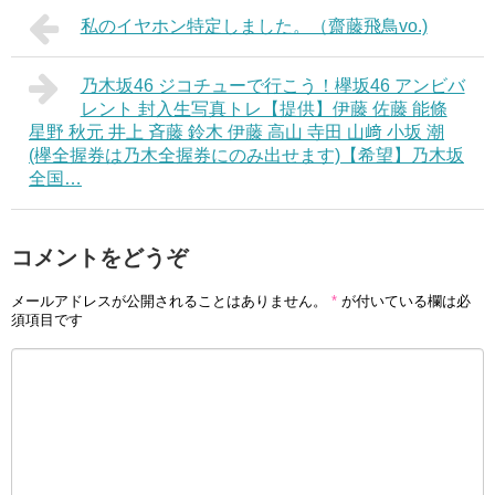
私のイヤホン特定しました。（齋藤飛鳥vo.)
乃木坂46 ジコチューで行こう！欅坂46 アンビバ
レント 封入生写真トレ【提供】伊藤 佐藤 能條
星野 秋元 井上 斉藤 鈴木 伊藤 高山 寺田 山﨑 小坂 潮
(欅全握券は乃木全握券にのみ出せます)【希望】乃木坂
全国…
コメントをどうぞ
メールアドレスが公開されることはありません。
*
が付いている欄は必
須項目です