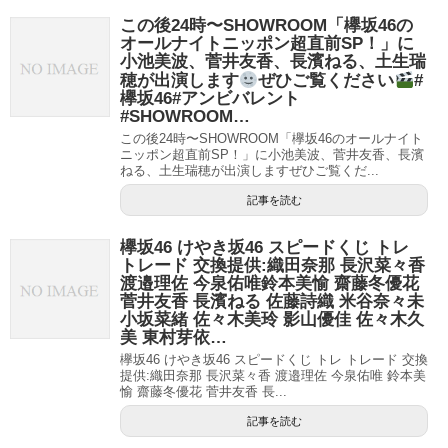
この後24時〜SHOWROOM「欅坂46の
オールナイトニッポン超直前SP！」に
小池美波、菅井友香、長濱ねる、土生瑞
穂が出演します
ぜひご覧ください
#
欅坂46#アンビバレント
#SHOWROOM…
この後24時〜SHOWROOM「欅坂46のオールナイト
ニッポン超直前SP！」に小池美波、菅井友香、長濱
ねる、土生瑞穂が出演しますぜひご覧くだ...
記事を読む
欅坂46 けやき坂46 スピードくじ トレ
トレード 交換提供:織田奈那 長沢菜々香
渡邉理佐 今泉佑唯鈴本美愉 齋藤冬優花
菅井友香 長濱ねる 佐藤詩織 米谷奈々未
小坂菜緒 佐々木美玲 影山優佳 佐々木久
美 東村芽依…
欅坂46 けやき坂46 スピードくじ トレ トレード 交換
提供:織田奈那 長沢菜々香 渡邉理佐 今泉佑唯 鈴本美
愉 齋藤冬優花 菅井友香 長...
記事を読む