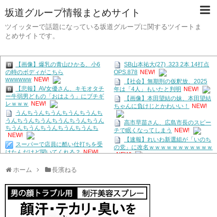
坂道グループ情報まとめサイト
ツイッターで話題になっている坂道グループに関するツイートま
とめサイトです。
【画像】爆乳の青山ひかる、小6
SB山本祐大(27) .323 2本 14打点
の時のボディがこちら
OPS.878
NEW!
wwwwww
NEW!
【社会】無期刑の仮釈放、2025
【悲報】AV女優さん、キモオタチ
年は「4人」もいたと判明
NEW!
ー牛弱男どもの「おはよう」にブチギ
【画像】本田望結の妹、本田望結
レｗｗｗ
NEW!
ちゃんに負けじとかわいい！
NEW!
うんちうんちうんちうんちうんち
うんちうんちうんちうんちうんちうん
高市早苗さん、広島市長のスピー
ちうんちうんちうんちうんちうんち
チで眠くなってしまう
NEW!
NEW!
【速報】れいわ新選組が「いのち
スーパーで店員に酷い仕打ちを受
の党」に改名ｗｗｗｗｗｗｗｗｗｗｗ
けたんだけど聞いてくれる？
NEW!
NEW!
【衝撃】トランプ大統領、ブチギ
【悲報】765さんのXRライブ、あ
ホーム
長濱ねる
レ「イランはとんでもない二枚舌
まりにチケットが売れていないから
だ！！」←これｗｗｗｗｗ
NEW!
か、事前に内容を見せてしまう大盤振
【画像】本田望結さん、さらに可
る舞い
NEW!
愛くなる！
NEW!
生活保護受給歴３ヶ月の女だけど
井上清華アナ 「朗読劇」ヴィジ
もう既に罪悪感がすごい
NEW!
ュアル撮影！！【GIF動画あり】