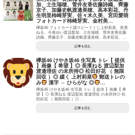
加、土生瑞穂、菅井友香佐藤詩織、齊藤
京子、加藤史帆渡邉美穂、高本彩花、丹
生明里柿崎芽実、佐々木久美、宮田愛萌
フォトカード柿崎芽実、金村美…
欅坂46 フォトカード譲スピードくじ上村莉菜、長濱
ねる、今泉ゆい渡辺梨加、土生瑞穂、菅井友香佐藤
詩織、齊藤京子、加藤史帆渡邉美穂、高本彩花、...
記事を読む
欅坂46 けやき坂46 生写真 トレ【 提供
】画像【 希望 】◎ 長濱ねる 渡辺梨加
渡邉理佐 の未所持◎ 松田好花 （ 無限
回収 ）◎ 緩く 上村莉菜
郵送トレの
み
漢字 ⇔ ひらがな ◎
…
欅坂46 けやき坂46 生写真 トレ【 提供 】画像【 希
望 】◎ 長濱ねる 渡辺梨加 渡邉理佐 の未所持◎ 松
田好花 （ 無限回収 ）◎ ...
記事を読む