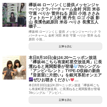
欅坂46 ローソンくじ提供メッセンジャ
ーバックラバーチャーム金村 河田 米谷
守屋 べりか 菅井ねる 原田 小池 ささみ
フォトカード上村 潮 丹生 ロゴ 小坂 影
山 長濱色紙原田 米谷 べりさ 長濱五人
囃子…
欅坂46 ローソンくじ 提供 メッセンジャーバック ラ
バーチャーム 金村 河田 米谷 守屋 べりか 菅井 ねる
原田 小池...
記事を読む
本日8月10日(金)24:20〜ニッポン放送
「欅坂46こちら有楽町星空放送局」に長
濱ねると尾関梨香が登場
7thシングル
「アンビバレント」TYPE-D収録の新曲
『音楽室に片想い』を銀河系初オンエア
ぜひお聴きください
…
本日8月10日(金)24:20〜ニッポン放送「欅坂46こち
ら有楽町星空放送局」に長濱ねると尾関梨香が登場
7thシングル「アンビバ...
記事を読む