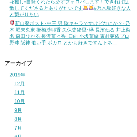
花推し•自発くれたら必ずフォロバします！できれば拡
散してくださるとありがたいです
#乃木坂好きな人
と繋がりたい
新自発ポスト･中三 男 陰キャラですけどなにか？･乃
木 堀未央奈 掛橋沙耶香 久保史緒里･欅 長濱ねる 井上梨
名 森田ひかる 長沢菜々香･日向 小坂菜緒 東村芽依プロ
野球 阪神 歌い手 ボカロ とかも好きですん下ネ…
アーカイブ
2019年
12月
11月
10月
9月
8月
7月
6月