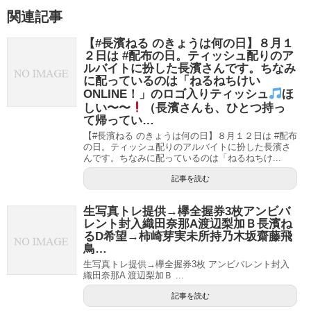
関連記事
【#長濱ねる のきょうは何の日】８月１
２日は #配布の日。ティッシュ配りのア
ルバイトに扮した長濱さんです。ちなみ
に配っているのは「ねるねちけい
ONLINE！」のロゴ入りティッシュ
ほ
しい〜〜
（長濱さんも、ひとつ持っ
て帰ってい…
【#長濱ねる のきょうは何の日】８月１２日は #配布
の日。ティッシュ配りのアルバイトに扮した長濱さ
んです。ちなみに配っているのは「ねるねちけ...
記事を読む
生写真トレ提供→欅全握券3枚アンビバ
レント封入織田奈那A渡辺梨加Ｂ長濱ね
るD希望→柿崎芽実未所持乃木坂齋藤飛
鳥…
生写真トレ提供→欅全握券3枚 アンビバレント封入
織田奈那A 渡辺梨加Ｂ ...
記事を読む