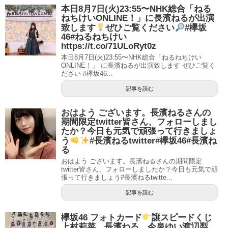
本日8月7日(火)23:55〜NHK総合「ねる
ねちけいONLINE！」に長濱ねるが出演
致します
ぜひご覧ください
#欅坂
46#ねるねちけい
https://t.co/71ULoRyt0z
本日8月7日(火)23:55〜NHK総合「ねるねちけい
ONLINE！」 に長濱ねるが出演致します ぜひご覧く
ださい #欅坂46...
記事を読む
おはよう ございます。長濱ねるさんの
期間限定twitter皆さん、フォローしまし
たか？今日も元気で頑張って行きましょ
う
#長濱ねるtwitter#欅坂46#長濱ね
る
おはよう ございます。長濱ねるさんの期間限定
twitter皆さん、フォローしましたか？今日も元気で頑
張って行きましょう#長濱ねるtwitte...
記事を読む
欅坂46 フォトカード
譲スピードくじ
上村莉菜、長濱ねる、今泉ゆい渡辺梨