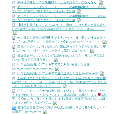
果物は美味しいのに果物加工したものはまずいのなんなん
マイケル・ジャクソン、『スリラー』の40周年盤のリリースを記
念して“Thriller”と“Beat It”のビデオが4Kで公開
マイケル・ジャクソン、『スリラー』の40周年盤のリリースを記
念して“Thriller”と“Beat It”のビデオが4Kで公開
【唖然】母「ちょっと！あなた！」母は、なぜか私の名前を呼び
たがらない → 私「なんで名前で呼んでくれないの？」すると・・・
俺の母親と婚約者が同級生で友人だった。母「若いの捕まえたっ
て…うちの息子かよ！」婚約者「いや知らなかったんだって！」
高速バスの中にいるのだけど、隣に座ってきた男が足を開いて座
るもんだから、膝がこっちに当たって気持ち悪かった。
最近彼女がカウンセリングに通い始めたんだが、俺にも来て欲し
いとか言ってて正直だるい。
CRF戦姫絶唱シンフォギアでてがみを5枚引いた画像
wwwwwwwwwwwwwwwwww
CRF戦姫絶唱シンフォギアで遂に達成したことwwwwwww
新年明けましておめでとうごぞいますっ！去年は本当に皆様お世
話になりましたー。やー、去年はインスト祭りで本当にすごく楽しか
ったー！今年も良い年にしてこっ。
切実にこちらのチケのお譲り探しています。都合が合わず、やも
うえず行けなくなった方などいたら、是非お譲りお願いします
←切
実。良心的な方、宜しくお願いします♪高値の転売目的の方は、お断り
します。(σ*´┰`)ｱｯｶﾝﾍﾞｰフ…
長野の居酒屋でかっぱ巻きを頼んだ結果。本当に巻かれたカッパ
が出てくるwwwwww