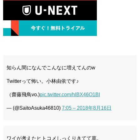
46』の衛藤美彩
産” ９打席連続無安打「早くほし
【訃報】突然死したR18漫画家さ
い」
ん、最期のツイートがとんでもな
混合、ミルクでも痩せた人！
い・・・
『完母だと痩せるは都市伝説』
杉並区長「私の息子、ベルギーで
弟の元カノからのメール「先輩、
大学に行っています！学費っていう概
私は今不幸です。 なんでか知ってま
念ないんですよ。登録料10万円！日
すよね。私が不幸なこと。 ○（弟）に
本の常識は世界の常識じやない！」
も知って欲しいので転送して下さい。
私は不幸だと。」←？
メンタリストDaigo『芸能界に枕
コトメがイタリアから帰ってき
営業はある。』武井壮『芸能界に枕営
て、コトメ「娘を返して」←３歳だっ
業は無い。』←これどっち？
た自分の娘を自分勝手な理由で預けた
メンタリストDaigo『芸能界に枕
のは誰だよ
知らん間になんでこんなに増えてんのw
営業はある。』武井壮『芸能界に枕営
【悲報】ヒロアカ腐女子、人気投
業は無い。』←これどっち？
票で躍動しまくるｗ
ヒロアカの麗日お茶子ちゃんって
Twitterって怖い。小林由依です♪
何で人気ないの？
（齋藤飛鳥vo.)
pic.twitter.com/hlBX46O1BI
Powered by livedoor 相互
— (@SaitoAsuka46810)
7:05 – 2018年8月16日
RSS
Powered by livedoor 相互
RSS
ワイが考えたヒトコメしっくりきてて草。