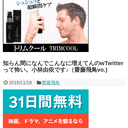
→搭乗口まで1キロ歩かせるもよう
か？」←これそんなにバカにするよう
NEW!
なことか？
NEW!
宮﨑あずさアナ セクシーノース
中国企業Zbtlink製のルーター20機
リーブ！！
NEW!
種にバックドア… 外部から完全制御
【悲報】隣家の室外機、限界突破
のおそれ
ｗｗｗｗｗｗｗ （※画像あり）
秋元康「自信無さげでスキルの低
NEW!
いショートカットをセンターにしま
【衝撃】保護者「修学旅行は無料
す」←伊藤百花真逆じゃね？
化するべき。体験格差を放置するの
ずんってKLP移籍する前からこん
か」←これｗｗｗｗｗ
NEW!
なに人気あったの？
【朗報】小倉ゆうか（元・小倉優
【ホロライブ】「カプコンショー
香）が水着グラビア復帰ｗｗｗｗｗ
ケース」公認ミラー配信にホロメンか
NEW!
ら9人参加【6/14(火)】
知らん間になんでこんなに増えてんのwTwitter
鈴木奈穂子アナ 袖口からインナ
【にじさんじ】おチグ「日本語っ
ーチラ見え！！【GIF動画あり】
って怖い。小林由依です♪（齋藤飛鳥vo.)
て平仮名、カタカナ、漢字の三種類を
NEW!
屈指してる訳で、それを覚えてる私は
8年前の「タイムカプセル」約束
天才に…」← 駆使できてないんだよ
覚えてるの私だけで鬱。担任さえ覚え
2018/11/19
齋藤飛鳥
なあ
てないｗｗｗｗ
今日から藤井流星さんの声似やら
外に出て黄砂が付着したメガネの
せてもらいます。藤井 らくです。楽
正しい洗い方がこちらｗｗｗｗ
しい時間を一緒につくりたいです！お
中居正広「今からでも遅くないか
願いします
らケアしたほうがいいって言われた」
伊野尾慧が結婚だって？あっ有岡
大貴とかな？そんなのヲタクの間では
不倫報道の西武・源田 プレミア
常識ですけど？今更報道ですか？めち
12中にも台湾密会で「侍ジャパンか
ゃめちゃ遅い報道ですね〜w←
ら追放」危機… 妻は『元乃木坂
ロッテ・ドラ１藤原“１本の難