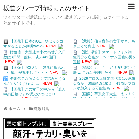
坂道グループ情報まとめサイト
ツイッターで話題になっている坂道グループに関するツイートま
とめサイトです。
【画像】日本のOL、やはりシコ
【悲報】仙台育英の女子マネ、あ
すぎることが判明wwww
NEW!
ざとくて炎上
NEW!
財務省、大型連休中の為替介入日
【愛知県警】スマートフォン約9
数は3日間 総額11兆7349億円
億円分を窃盗か ベトナム国籍の男を
NEW!
逮捕
NEW!
【画像】JK3人組、強風に煽られ
【議論】もしも、ガリガリ君〇〇
「生尻」が丸出しに・・・
NEW!
味 → これは美味しそう！
NEW!
携帯代７万払えなくて詰みそうな
2028年ロス五輪米国代表は6連覇
なるか 39歳KDに加え、43歳レブロ
んだがどうすれば……
NEW!
ンが加入する可能性も
NEW!
【画像】この女子の中から「真ん
【画像】芋系女子大生「え～！？
中の日焼け」を選ぶやつはロリ
私と付き合いたい？ 私脱いだらこん
wwwwww
NEW!
なんだけどいいの…？
」
NEW!
ワイのスレがまとめられてた
ホーム
齋藤飛鳥
NEW!
【衝撃】天才ワイ、デブ禁止のマ
うちの障害持ってる兄が女性専用
ッチングアプリを思いつくｗｗｗｗｗ
車両に乗ったんだが
NEW!
NEW!
【画像】今週の咲-Saki-、役満炸
羽田空港「どんどんターミナルを
裂で大荒れwwww.
NEW!
広くして徒歩で行けるようにします」
「東野圭吾のサイン本ありません