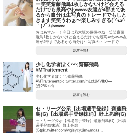
ー笑笑齋藤飛鳥1枚しかないけど会える
だけでも最高やわwww友達が4部まであ
るから自分は生写真のトレードでもしと
きます笑笑うわぁ〜楽しみすぎる(´^ω^
｀)ﾌﾞﾌｫwww…
おはあすかー！今日は乃木坂の個握やねー笑笑齋藤
飛鳥1枚しかないけど会えるだけでも最高やわwww友
達が4部まであるから自分は生写真のトレードで...
記事を読む
少し化学者ぽく^^;齋藤飛鳥
#MTraitement
少し化学者ぽく^^;齋藤飛鳥
#MTraitementpic.twitter.com/mLzf1MVlbO—
(@28Kzld)...
記事を読む
セ・リーグ公示【出場選手登録】齋藤飛
鳥(G)【出場選手登録抹消】野上亮磨(G)
セ・リーグ公示【出場選手登録】齋藤飛鳥(G)【出場
選手登録抹消】野上亮磨
(G)pic.twitter.com/wgisycy1im&mdas...