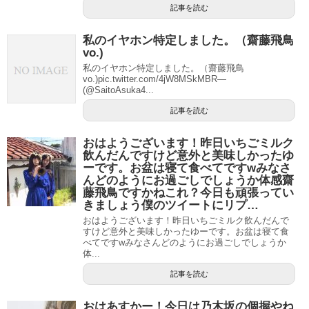
記事を読む
私のイヤホン特定しました。（齋藤飛鳥
vo.)
私のイヤホン特定しました。（齋藤飛鳥
vo.)pic.twitter.com/4jW8MSkMBR—
(@SaitoAsuka4...
記事を読む
おはようございます！昨日いちごミルク
飲んだんですけど意外と美味しかったゆ
ーです。お盆は寝て食べてですwみなさ
んどのようにお過ごしでしょうか体感齋
藤飛鳥ですかねこれ？今日も頑張ってい
きましょう僕のツイートにリプ…
おはようございます！昨日いちごミルク飲んだんで
すけど意外と美味しかったゆーです。お盆は寝て食
べてですwみなさんどのようにお過ごしでしょうか
体...
記事を読む
おはあすかー！今日は乃木坂の個握やね