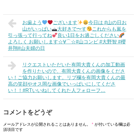
お歯よう
ございます
今日は #山の日お
山がいっぱい
大好きで〜す
これからも嵐を
引っ張って行ってね
良い1日をお過ごしください
よろしく お願いします☆∀⌒☆#山コンビ #大野智 #櫻
井翔#山夫婦の日
リクエストいただいた有岡大貴くんの加工動画
を作りたいので、有岡大貴くんの画像をくださ
い！ご協力お願いします。リプ欄を有岡大貴くんの最
高の笑顔やオス岡な画像でいっぱいにしてくださ
い！！#RTいいねしてくれた人フォローフ…
コメントをどうぞ
メールアドレスが公開されることはありません。
*
が付いている欄は必
須項目です