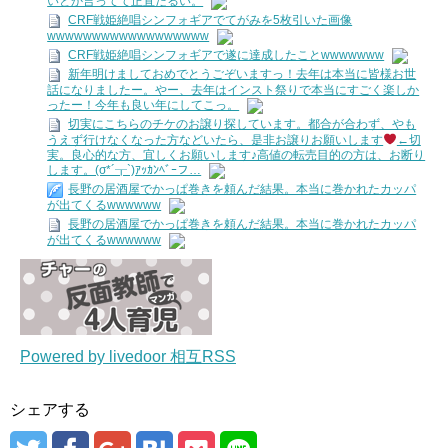
いとか言ってて正直だるい。
CRF戦姫絶唱シンフォギアでてがみを5枚引いた画像
wwwwwwwwwwwwwwwwww
CRF戦姫絶唱シンフォギアで遂に達成したことwwwwwww
新年明けましておめでとうごぞいますっ！去年は本当に皆様お世
話になりましたー。やー、去年はインスト祭りで本当にすごく楽しか
ったー！今年も良い年にしてこっ。
切実にこちらのチケのお譲り探しています。都合が合わず、やも
うえず行けなくなった方などいたら、是非お譲りお願いします
←切
実。良心的な方、宜しくお願いします♪高値の転売目的の方は、お断り
します。(σ*´┰`)ｱｯｶﾝﾍﾞｰフ…
長野の居酒屋でかっぱ巻きを頼んだ結果。本当に巻かれたカッパ
が出てくるwwwwww
長野の居酒屋でかっぱ巻きを頼んだ結果。本当に巻かれたカッパ
が出てくるwwwwww
Powered by livedoor 相互RSS
シェアする