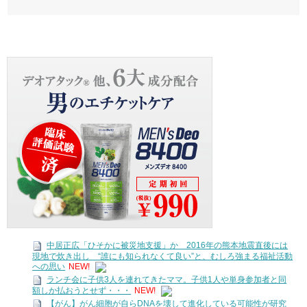
中居正広「ひそかに被災地支援」か 2016年の熊本地震直後には
現地で炊き出し “誰にも知られなくて良い”と、むしろ強まる福祉活動
への思い
NEW!
ランチ会に子供3人を連れてきたママ。子供1人や単身参加者と同
額しか払おうとせず・・・
NEW!
【がん】がん細胞が自らDNAを壊して進化している可能性が研究