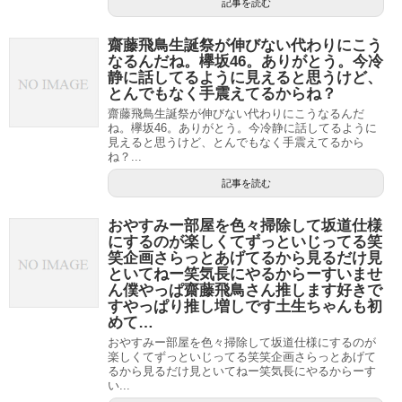
記事を読む
齋藤飛鳥生誕祭が伸びない代わりにこう
なるんだね。欅坂46。ありがとう。今冷
静に話してるように見えると思うけど、
とんでもなく手震えてるからね？
齋藤飛鳥生誕祭が伸びない代わりにこうなるんだ
ね。欅坂46。ありがとう。今冷静に話してるように
見えると思うけど、とんでもなく手震えてるから
ね？...
記事を読む
おやすみー部屋を色々掃除して坂道仕様
にするのが楽しくてずっといじってる笑
笑企画さらっとあげてるから見るだけ見
といてねー笑気長にやるからーすいませ
ん僕やっぱ齋藤飛鳥さん推します好きで
すやっぱり推し増しです土生ちゃんも初
めて…
おやすみー部屋を色々掃除して坂道仕様にするのが
楽しくてずっといじってる笑笑企画さらっとあげて
るから見るだけ見といてねー笑気長にやるからーす
い...