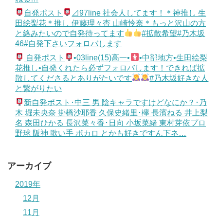
自発ポスト
⊿97line 社会人してます！＊神推し 生
田絵梨花＊推し 伊藤理々杏 山崎怜奈＊もっと沢山の方
と絡みたいので自発待ってます
#拡散希望#乃木坂
46#自発下さいフォロバします
自発ポスト
•03line(15)高一•
•中部地方•生田絵梨
花推し•自発くれたら必ずフォロバします！できれば拡
散してくださるとありがたいです
#乃木坂好きな人
と繋がりたい
新自発ポスト･中三 男 陰キャラですけどなにか？･乃
木 堀未央奈 掛橋沙耶香 久保史緒里･欅 長濱ねる 井上梨
名 森田ひかる 長沢菜々香･日向 小坂菜緒 東村芽依プロ
野球 阪神 歌い手 ボカロ とかも好きですん下ネ…
アーカイブ
2019年
12月
11月