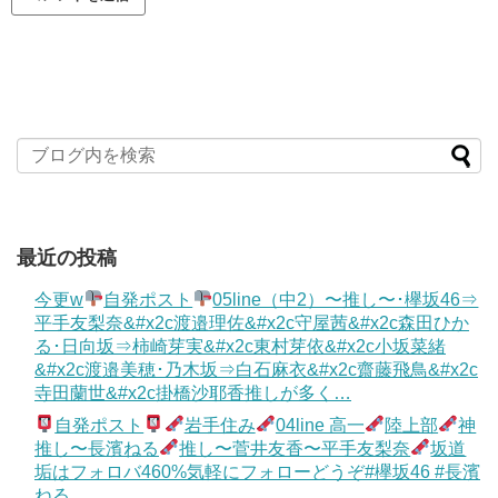
最近の投稿
今更w
自発ポスト
05line（中2）〜推し〜･欅坂46⇒
平手友梨奈&#x2c渡邉理佐&#x2c守屋茜&#x2c森田ひか
る･日向坂⇒柿崎芽実&#x2c東村芽依&#x2c小坂菜緒
&#x2c渡邉美穂･乃木坂⇒白石麻衣&#x2c齋藤飛鳥&#x2c
寺田蘭世&#x2c掛橋沙耶香推しが多く…
自発ポスト
岩手住み
04line 高一
陸上部
神
推し〜長濱ねる
推し〜菅井友香〜平手友梨奈
坂道
垢はフォロバ460%気軽にフォローどうぞ#欅坂46 #長濱
ねる…