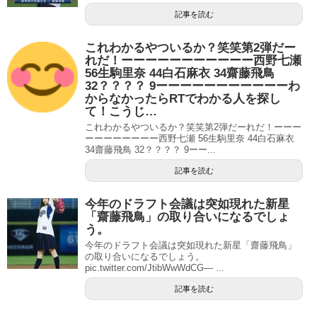
記事を読む
これわかるやついるか？笑笑第2弾だー
れだ！ーーーーーーーーーーー西野七瀬
56生駒里奈 44白石麻衣 34齋藤飛鳥
32？？？？ 9ーーーーーーーーーーーわ
からなかったらRTでわかる人を探し
て！こうじ…
これわかるやついるか？笑笑第2弾だーれだ！ーーー
ーーーーーーーー西野七瀬 56生駒里奈 44白石麻衣
34齋藤飛鳥 32？？？？ 9ーー...
記事を読む
今年のドラフト会議は突如現れた新星
「齋藤飛鳥」の取り合いになるでしょ
う。
今年のドラフト会議は突如現れた新星「齋藤飛鳥」
の取り合いになるでしょう。
pic.twitter.com/JtibWwWdCG— ...
記事を読む