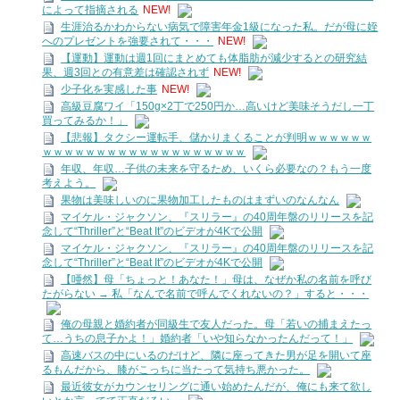
によって指摘される
NEW!
生涯治るかわからない病気で障害年金1級になった私。だが母に姪
へのプレゼントを強要されて・・・
NEW!
【運動】運動は週1回にまとめても体脂肪が減少するとの研究結
果、週3回との有意差は確認されず
NEW!
少子化を実感した事
NEW!
高級豆腐ワイ「150g×2丁で250円か…高いけど美味そうだし一丁
買ってみるか！」
【悲報】タクシー運転手、儲かりまくることが判明ｗｗｗｗｗｗ
ｗｗｗｗｗｗｗｗｗｗｗｗｗｗｗｗｗｗｗ
年収、年収…子供の未来を守るため、いくら必要なの？もう一度
考えよう。
果物は美味しいのに果物加工したものはまずいのなんなん
マイケル・ジャクソン、『スリラー』の40周年盤のリリースを記
念して“Thriller”と“Beat It”のビデオが4Kで公開
マイケル・ジャクソン、『スリラー』の40周年盤のリリースを記
念して“Thriller”と“Beat It”のビデオが4Kで公開
【唖然】母「ちょっと！あなた！」母は、なぜか私の名前を呼び
たがらない → 私「なんで名前で呼んでくれないの？」すると・・・
俺の母親と婚約者が同級生で友人だった。母「若いの捕まえたっ
て…うちの息子かよ！」婚約者「いや知らなかったんだって！」
高速バスの中にいるのだけど、隣に座ってきた男が足を開いて座
るもんだから、膝がこっちに当たって気持ち悪かった。
最近彼女がカウンセリングに通い始めたんだが、俺にも来て欲し