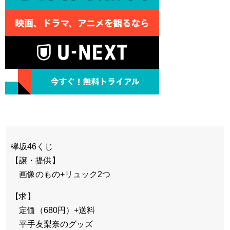
常識ですけど？今更報道ですか？めち
杉並区長「私の息子、ベルギーで
ゃめちゃ遅い報道ですね〜w←
大学に行っています！学費っていう概
ロッテ・ドラ１藤原“１本の難
念ないんですよ。登録料10万円！日
産” ９打席連続無安打「早くほし
本の常識は世界の常識じやない！」
い」
混合、ミルクでも痩せた人！
メンタリストDaigo『芸能界に枕
『完母だと痩せるは都市伝説』
営業はある。』武井壮『芸能界に枕営
弟の元カノからのメール「先輩、
業は無い。』←これどっち？
私は今不幸です。 なんでか知ってま
メンタリストDaigo『芸能界に枕
すよね。私が不幸なこと。 ○（弟）に
営業はある。』武井壮『芸能界に枕営
も知って欲しいので転送して下さい。
業は無い。』←これどっち？
私は不幸だと。」←？
コトメがイタリアから帰ってき
て、コトメ「娘を返して」←３歳だっ
た自分の娘を自分勝手な理由で預けた
のは誰だよ
【悲報】ヒロアカ腐女子、人気投
Powered by livedoor 相互
票で躍動しまくるｗ
欅坂46くじ
RSS
ヒロアカの麗日お茶子ちゃんって
【譲・提供】
何で人気ないの？
画像のもの+リュック2つ
【求】
定価（680円）+送料
Powered by livedoor 相互
平手友梨奈のグッズ
RSS