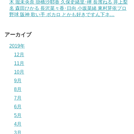
木 堀未央奈 掛橋沙耶香 久保史緒里･欅 長濱ねる 井上梨
名 森田ひかる 長沢菜々香･日向 小坂菜緒 東村芽依プロ
野球 阪神 歌い手 ボカロ とかも好きですん下ネ…
アーカイブ
2019年
12月
11月
10月
9月
8月
7月
6月
5月
4月
3月