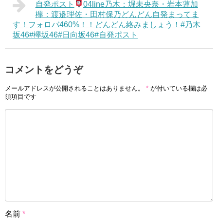
自発ポスト
04line乃木：堀未央奈・岩本蓮加
欅：渡邉理佐・田村保乃どんどん自発まってま
す！フォロバ460%！！どんどん絡みましょう！#乃木
坂46#欅坂46#日向坂46#自発ポスト
コメントをどうぞ
メールアドレスが公開されることはありません。
*
が付いている欄は必
須項目です
名前
*