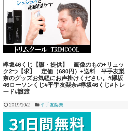
うんこ食うのがクセになってる
【画像】佐藤二朗さん、苦しい胸
NEW!
の内を吐露「ほんとうのことを言えな
７月の倒産件数、１０００件超え
くて悔しい」
NEW!
で今年最多に…
NEW!
【悲報】最近の子「逆鱗」が読め
ガチのゲイだけど質問ある？
ない・・・・
NEW!
NEW!
皆藤愛子アナ 透けノースリーブ
国旗損壊罪、一般人も令状なしで
で脇全開！！
NEW!
現行犯逮捕可能に…
【衝撃】ちいかわのパン、お前ら
生脚が一番素晴らしいメンバーっ
の想像の12倍高いｗｗｗｗｗ
NEW!
て結局誰なんだ？
ラッキーフェス伊藤百花ちゃん、
中川絵美里アナ ノースリー
スカートを上げすぎたため中が見えて
ブ！！
NEW!
しまう事態が発生
8年前の「タイムカプセル」約束
欅坂46くじ【譲・提供】 画像のもの+リュッ
【ホロライブ】「カプコンショー
覚えてるの私だけで鬱。担任さえ覚え
ク2つ【求】 定価（680円）+送料 平手友梨
ケース」公認ミラー配信にホロメンか
てないｗｗｗｗ
ら9人参加【6/14(火)】
外に出て黄砂が付着したメガネの
奈のグッズお気軽にお声掛けください。#欅坂
【にじさんじ】おチグ「日本語っ
正しい洗い方がこちらｗｗｗｗ
46ローソンくじ#平手友梨奈#欅坂46くじ#トレ
て平仮名、カタカナ、漢字の三種類を
中居正広「今からでも遅くないか
屈指してる訳で、それを覚えてる私は
ード#譲渡
らケアしたほうがいいって言われた」
天才に…」← 駆使できてないんだよ
なあ
不倫報道の西武・源田 プレミア
今日から藤井流星さんの声似やら
2019/10/2
平手友梨奈
12中にも台湾密会で「侍ジャパンか
せてもらいます。藤井 らくです。楽
ら追放」危機… 妻は『元乃木坂
しい時間を一緒につくりたいです！お
46』の衛藤美彩
願いします
【訃報】突然死したR18漫画家さ
伊野尾慧が結婚だって？あっ有岡
ん、最期のツイートがとんでもな
大貴とかな？そんなのヲタクの間では
い・・・