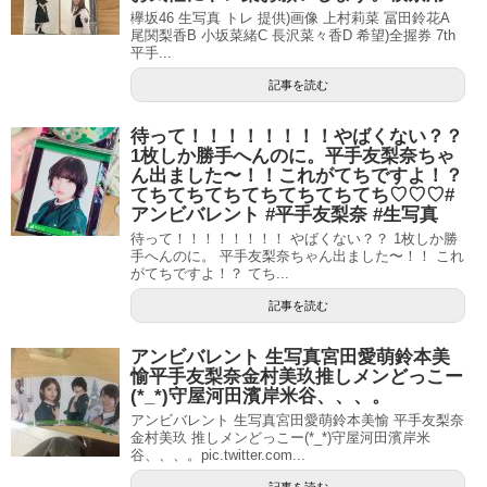
欅坂46 生写真 トレ 提供)画像 上村莉菜 冨田鈴花A
尾関梨香B 小坂菜緒C 長沢菜々香D 希望)全握券 7th
平手...
記事を読む
待って！！！！！！！！やばくない？？
1枚しか勝手へんのに。平手友梨奈ちゃ
ん出ました〜！！これがてちですよ！？
てちてちてちてちてちてちてち♡♡♡#
アンビバレント #平手友梨奈 #生写真
待って！！！！！！！！ やばくない？？ 1枚しか勝
手へんのに。 平手友梨奈ちゃん出ました〜！！ これ
がてちですよ！？ てち...
記事を読む
アンビバレント 生写真宮田愛萌鈴本美
愉平手友梨奈金村美玖推しメンどっこー
(*_*)守屋河田濱岸米谷、、、。
アンビバレント 生写真宮田愛萌鈴本美愉 平手友梨奈
金村美玖 推しメンどっこー(*_*)守屋河田濱岸米
谷、、、。pic.twitter.com...