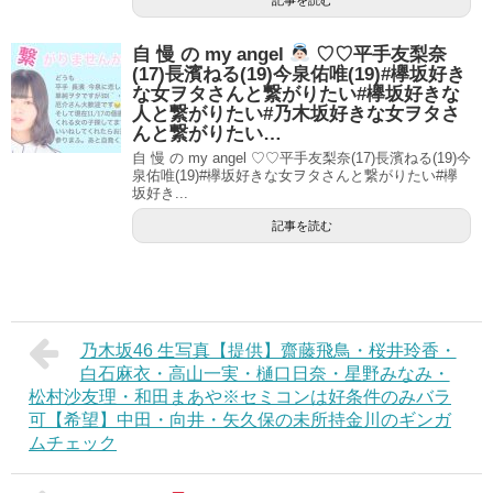
記事を読む
自 慢 の my angel
♡♡平手友梨奈
(17)長濱ねる(19)今泉佑唯(19)#欅坂好き
な女ヲタさんと繋がりたい#欅坂好きな
人と繋がりたい#乃木坂好きな女ヲタさ
んと繋がりたい…
自 慢 の my angel ♡♡平手友梨奈(17)長濱ねる(19)今
泉佑唯(19)#欅坂好きな女ヲタさんと繋がりたい#欅
坂好き...
記事を読む
乃木坂46 生写真【提供】齋藤飛鳥・桜井玲香・
白石麻衣・高山一実・樋口日奈・星野みなみ・
松村沙友理・和田まあや※セミコンは好条件のみバラ
可【希望】中田・向井・矢久保の未所持金川のギンガ
ムチェック