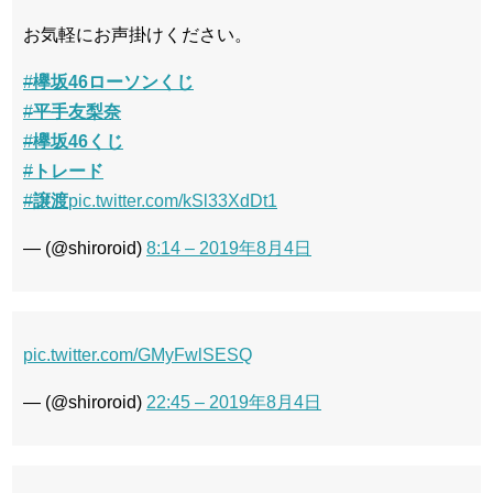
お気軽にお声掛けください。
#
欅坂46ローソンくじ
#
平手友梨奈
#
欅坂46くじ
#
トレード
#
譲渡
pic.twitter.com/kSl33XdDt1
— (@shiroroid)
8:14 – 2019年8月4日
pic.twitter.com/GMyFwlSESQ
— (@shiroroid)
22:45 – 2019年8月4日