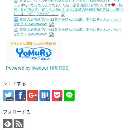
切実にこちらのチケのお譲り探しています。都合が合わず、やも
うえず行けなくなった方などいたら、是非お譲りお願いします
←切
実。良心的な方、宜しくお願いします♪高値の転売目的の方は、お断り
します。(σ*´┰`)ｱｯｶﾝﾍﾞｰフ…
長野の居酒屋でかっぱ巻きを頼んだ結果。本当に巻かれたカッパ
が出てくるwwwwww
長野の居酒屋でかっぱ巻きを頼んだ結果。本当に巻かれたカッパ
が出てくるwwwwww
Powered by livedoor 相互RSS
シェアする
error
0
0
フォローする