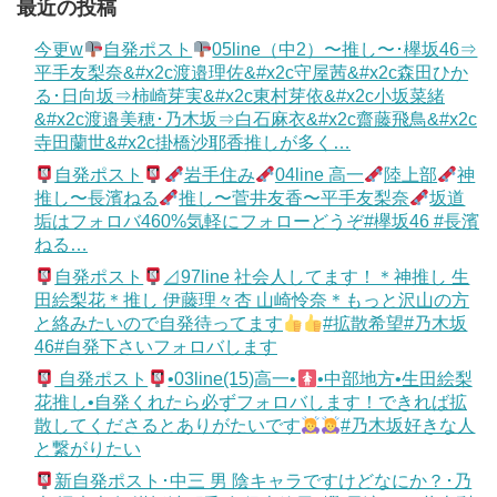
最近の投稿
今更w
自発ポスト
05line（中2）〜推し〜･欅坂46⇒
平手友梨奈&#x2c渡邉理佐&#x2c守屋茜&#x2c森田ひか
る･日向坂⇒柿崎芽実&#x2c東村芽依&#x2c小坂菜緒
&#x2c渡邉美穂･乃木坂⇒白石麻衣&#x2c齋藤飛鳥&#x2c
寺田蘭世&#x2c掛橋沙耶香推しが多く…
自発ポスト
岩手住み
04line 高一
陸上部
神
推し〜長濱ねる
推し〜菅井友香〜平手友梨奈
坂道
垢はフォロバ460%気軽にフォローどうぞ#欅坂46 #長濱
ねる…
自発ポスト
⊿97line 社会人してます！＊神推し 生
田絵梨花＊推し 伊藤理々杏 山崎怜奈＊もっと沢山の方
と絡みたいので自発待ってます
#拡散希望#乃木坂
46#自発下さいフォロバします
自発ポスト
•03line(15)高一•
•中部地方•生田絵梨
花推し•自発くれたら必ずフォロバします！できれば拡
散してくださるとありがたいです
#乃木坂好きな人
と繋がりたい
新自発ポスト･中三 男 陰キャラですけどなにか？･乃