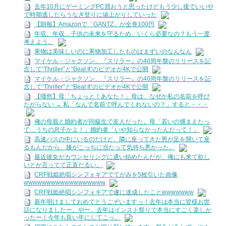
去年10月にゲーミングPC買おうと思ったけどもう少し後でいいや
で時期逃したらうなぎ登りに値上がりしていった
【朗報】Amazonで「GANTZ」が全巻100円
年収、年収…子供の未来を守るため、いくら必要なの？もう一度
考えよう。
果物は美味しいのに果物加工したものはまずいのなんなん
マイケル・ジャクソン、『スリラー』の40周年盤のリリースを記
念して“Thriller”と“Beat It”のビデオが4Kで公開
マイケル・ジャクソン、『スリラー』の40周年盤のリリースを記
念して“Thriller”と“Beat It”のビデオが4Kで公開
【唖然】母「ちょっと！あなた！」母は、なぜか私の名前を呼び
たがらない → 私「なんで名前で呼んでくれないの？」すると・・・
俺の母親と婚約者が同級生で友人だった。母「若いの捕まえたっ
て…うちの息子かよ！」婚約者「いや知らなかったんだって！」
高速バスの中にいるのだけど、隣に座ってきた男が足を開いて座
るもんだから、膝がこっちに当たって気持ち悪かった。
最近彼女がカウンセリングに通い始めたんだが、俺にも来て欲し
いとか言ってて正直だるい。
CRF戦姫絶唱シンフォギアでてがみを5枚引いた画像
wwwwwwwwwwwwwwwwww
CRF戦姫絶唱シンフォギアで遂に達成したことwwwwwww
新年明けましておめでとうごぞいますっ！去年は本当に皆様お世
話になりましたー。やー、去年はインスト祭りで本当にすごく楽しか
ったー！今年も良い年にしてこっ。