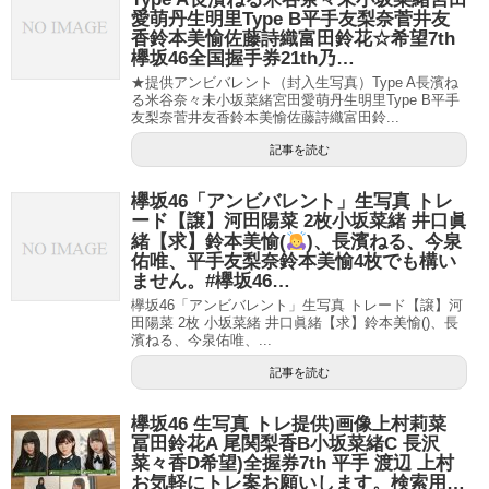
愛萌丹生明里Type B平手友梨奈菅井友
香鈴本美愉佐藤詩織富田鈴花☆希望7th
欅坂46全国握手券21th乃…
★提供アンビバレント（封入生写真）Type A長濱ね
る米谷奈々未小坂菜緒宮田愛萌丹生明里Type B平手
友梨奈菅井友香鈴本美愉佐藤詩織富田鈴...
記事を読む
欅坂46「アンビバレント」生写真 トレ
ード【譲】河田陽菜 2枚小坂菜緒 井口眞
緒【求】鈴本美愉(
)、長濱ねる、今泉
佑唯、平手友梨奈鈴本美愉4枚でも構い
ません。#欅坂46…
欅坂46「アンビバレント」生写真 トレード【譲】河
田陽菜 2枚 小坂菜緒 井口眞緒【求】鈴本美愉()、長
濱ねる、今泉佑唯、...
記事を読む
欅坂46 生写真 トレ提供)画像上村莉菜
冨田鈴花A 尾関梨香B小坂菜緒C 長沢
菜々香D希望)全握券7th 平手 渡辺 上村
お気軽にトレ案お願いします。検索用…