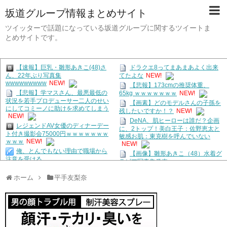
坂道グループ情報まとめサイト
ツイッターで話題になっている坂道グループに関するツイートま
とめサイトです。
【速報】巨乳・雛形あきこ(48)さ
ドラクエ8ってまあまあよく出来
ん、22年ぶり写真集
てたよな
NEW!
wwwwwwwww
NEW!
【悲報】173cmの推奨体重、
【悲報】学マスさん、最悪最低の
65kg ｗｗｗｗｗｗｗ
NEW!
状況を若手プロデューサー二人のせい
【画素】どのモデルさんの子孫を
にしてコミーノに助けを求めてしまう
残したいですか！？
NEW!
NEW!
DeNA、肌ヒーローは誰だ？企画
レジェンドAV女優のディナーデー
に、2トップ！美白王子：佐野恵太と
ト付き撮影会75000円ｗｗｗｗｗｗｗ
敏感お肌：東克樹を呼んでいない
ｗｗｗ
NEW!
NEW!
俺、とんでもない理由で職場から
【画像】雛形あきこ（48）水着グ
注意を受ける
ラビア写真集発売へｗｗｗｗｗｗｗｗ
wwwwwwwwwwwwwwwwwwww
ｗｗｗ
NEW!
NEW!
ホーム
平手友梨奈
インドネシアには「うずまき」さ
【悲報】ペルソナ、NIKKEとコラ
んが190人、「のび太」さんが181人
ボしたのに全くケツを揺らさないため
いると判明
NEW!
終わるwwww
NEW!
【画像】本田望結、おっぱいがで
コンビニ店員「おい、万引きした
かすぎて浴衣を突き破ってしまう…
ろ！」
NEW!
NEW!