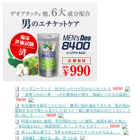
ディズニーランド 好きだったけど行かなくなった人
NEW!
「身寄りのない死」への公費負担が増大 無縁ビジネスの温床に
NEW!
中古物件を探すことになり、勝手に姑を連れてきた夫。私の母が
援助するので母とも見たいと言うと『親に家を決められたくない』と
言い出して・・・
NEW!
同居を始めた途端、亭主関白になった彼氏。体調を崩した私に
『休日潰された！体調管理しろ！』とキレてきて・・・
NEW!
筋トレ初心者ワイ「5年もやればゴリマッチョやろなぁ…」
【画像】「抱ける」鳥、見つかる