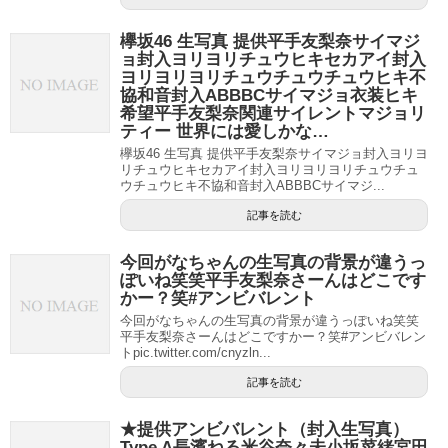
欅坂46 生写真 提供平手友梨奈サイマジ
ョ封入ヨリヨリチュウヒキセカアイ封入
ヨリヨリヨリチュウチュウチュウヒキ不
協和音封入ABBBCサイマジョ衣装ヒキ
希望平手友梨奈関連サイレントマジョリ
ティー 世界には愛しかな…
欅坂46 生写真 提供平手友梨奈サイマジョ封入ヨリヨ
リチュウヒキセカアイ封入ヨリヨリヨリチュウチュ
ウチュウヒキ不協和音封入ABBBCサイマジ...
記事を読む
今回がなちゃんの生写真の背景が違うっ
ぽいね笑笑平手友梨奈さーんはどこです
かー？笑#アンビバレント
今回がなちゃんの生写真の背景が違うっぽいね笑笑
平手友梨奈さーんはどこですかー？笑#アンビバレン
トpic.twitter.com/cnyzln...
記事を読む
★提供アンビバレント（封入生写真）
Type A長濱ねる米谷奈々未小坂菜緒宮田