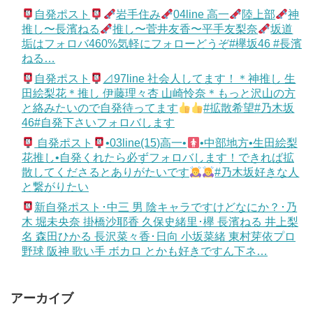
自発ポスト
岩手住み
04line 高一
陸上部
神
推し〜長濱ねる
推し〜菅井友香〜平手友梨奈
坂道
垢はフォロバ460%気軽にフォローどうぞ#欅坂46 #長濱
ねる…
自発ポスト
⊿97line 社会人してます！＊神推し 生
田絵梨花＊推し 伊藤理々杏 山崎怜奈＊もっと沢山の方
と絡みたいので自発待ってます
#拡散希望#乃木坂
46#自発下さいフォロバします
自発ポスト
•03line(15)高一•
•中部地方•生田絵梨
花推し•自発くれたら必ずフォロバします！できれば拡
散してくださるとありがたいです
#乃木坂好きな人
と繋がりたい
新自発ポスト･中三 男 陰キャラですけどなにか？･乃
木 堀未央奈 掛橋沙耶香 久保史緒里･欅 長濱ねる 井上梨
名 森田ひかる 長沢菜々香･日向 小坂菜緒 東村芽依プロ
野球 阪神 歌い手 ボカロ とかも好きですん下ネ…
アーカイブ