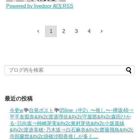
Powered by livedoor 相互RSS
1
2
3
4
最近の投稿
今更w
自発ポスト
05line（中2）〜推し〜･欅坂46⇒
平手友梨奈&#x2c渡邉理佐&#x2c守屋茜&#x2c森田ひか
る･日向坂⇒柿崎芽実&#x2c東村芽依&#x2c小坂菜緒
&#x2c渡邉美穂･乃木坂⇒白石麻衣&#x2c齋藤飛鳥&#x2c
寺田蘭世&#x2c掛橋沙耶香推しが多く…