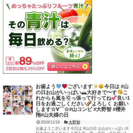
【画像】まんさん、ぶち切れ「電
寿司きたから、安価する
NEW!
車内でこういうポジのおじ、ガチでイ
ラネ」
NEW!
女(31)結婚しなそうだから家建て
【衝撃】ジムのランニングマシー
るわ
NEW!
ン占拠してずっと歩いてる男の正体←
防衛省、防衛費過去最大8.9兆円
これｗｗｗｗｗ
NEW!
要求へ 予算案で膨張、無人機・AI導
【フムフム･･･】顔20点身体100
入
NEW!
点の女子見つかってしまう
【朗報】AKB48 新曲『好きish』
www
NEW!
MV 800万 再生キタ━━(((ﾟ
河出奈都美アナ ニットの巨乳、
∀ﾟ)))━━━━━!!
谷間チラ！！
NEW!
【ホロライブ】「カプコンショー
【衝撃】旅館「この押入れには布
ケース」公認ミラー配信にホロメンか
団は入ってません」←これｗｗｗｗｗ
ら9人参加【6/14(火)】
(※画像あり)
NEW!
【にじさんじ】おチグ「日本語っ
8年前の「タイムカプセル」約束
て平仮名、カタカナ、漢字の三種類を
覚えてるの私だけで鬱。担任さえ覚え
屈指してる訳で、それを覚えてる私は
てないｗｗｗｗ
天才に…」← 駆使できてないんだよ
お歯よう
ございます
今日は #山
なあ
外に出て黄砂が付着したメガネの
正しい洗い方がこちらｗｗｗｗ
の日お山がいっぱい
大好きで〜す
こ
今日から藤井流星さんの声似やら
せてもらいます。藤井 らくです。楽
中居正広「今からでも遅くないか
れからも嵐を引っ張って行ってね
良い1
しい時間を一緒につくりたいです！お
らケアしたほうがいいって言われた」
日をお過ごしください
よろしく お願い
願いします
します☆∀⌒☆#山コンビ #大野智 #櫻井
伊野尾慧が結婚だって？あっ有岡
不倫報道の西武・源田 プレミア
翔#山夫婦の日
大貴とかな？そんなのヲタクの間では
12中にも台湾密会で「侍ジャパンか
常識ですけど？今更報道ですか？めち
ら追放」危機… 妻は『元乃木坂
2018/11/19
大野智
ゃめちゃ遅い報道ですね〜w←
46』の衛藤美彩
お歯ようございます今日は #山の日 お山がいっぱい大
ロッテ・ドラ１藤原“１本の難
【訃報】突然死したR18漫画家さ