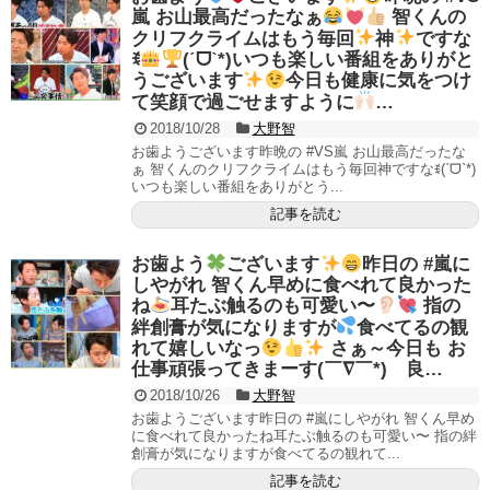
嵐 お山最高だったなぁ
智くんの
クリフクライムはもう毎回
神
ですな
ꉂ
(ˊᗜˋ*)いつも楽しい番組をありがと
うございます
今日も健康に気をつけ
て笑顔で過ごせますように
…
2018/10/28
大野智
お歯ようございます昨晩の #VS嵐 お山最高だったな
ぁ 智くんのクリフクライムはもう毎回神ですなꉂ(ˊᗜˋ*)
いつも楽しい番組をありがとう...
記事を読む
お歯よう
ございます
昨日の #嵐に
しやがれ 智くん早めに食べれて良かった
ね
耳たぶ触るのも可愛い〜
指の
絆創膏が気になりますが
食べてるの観
れて嬉しいなっ
さぁ～今日も お
仕事頑張ってきまーす(￣∇￣*)ゞ良…
2018/10/26
大野智
お歯ようございます昨日の #嵐にしやがれ 智くん早め
に食べれて良かったね耳たぶ触るのも可愛い〜 指の絆
創膏が気になりますが食べてるの観れて...
記事を読む