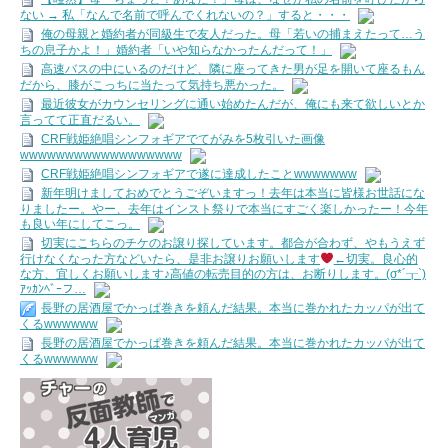
ない → 私「なんで名前で呼んでくれないの？」すると・・・
俺の母親と婚約者が同級生で友人だった。母「若いの捕まえたって…う
ちの息子かよ！」婚約者「いや知らなかったんだって！」
高速バスの中にいるのだけど、隣に座ってきた男が足を開いて座るもん
だから、膝がこっちに当たって気持ち悪かった。
最近彼女がカウンセリングに通い始めたんだが、俺にも来て欲しいとか
言ってて正直だるい。
CRF戦姫絶唱シンフォギアでてがみを5枚引いた画像
wwwwwwwwwwwwwwwwww
CRF戦姫絶唱シンフォギアで遂に達成したことwwwwwww
新年明けましておめでとうごぞいますっ！去年は本当に皆様お世話にな
りましたー。やー、去年はインスト祭りで本当にすごく楽しかったー！今年
も良い年にしてこっ。
切実にこちらのチケのお譲り探しています。都合が合わず、やもうえず
行けなくなった方などいたら、是非お譲りお願いします
←切実。良心的
な方、宜しくお願いします♪高値の転売目的の方は、お断りします。(σ*´┰`)
ｱｯｶﾝﾍﾞｰフ…
長野の居酒屋でかっぱ巻きを頼んだ結果。本当に巻かれたカッパが出て
くるwwwwww
長野の居酒屋でかっぱ巻きを頼んだ結果。本当に巻かれたカッパが出て
くるwwwwww