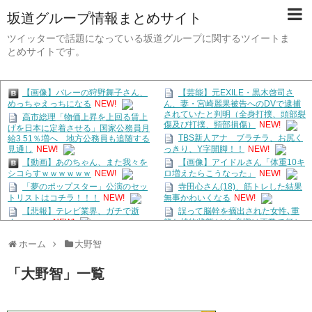
坂道グループ情報まとめサイト
ツイッターで話題になっている坂道グループに関するツイートま
とめサイトです。
【画像】バレーの狩野舞子さん、
【芸能】元EXILE・黒木啓司さ
ん、妻・宮崎麗果被告へのDVで逮捕
めっちゃえっちになる
NEW!
されていたと判明（全身打撲、頭部裂
高市総理「物価上昇を上回る賃上
傷及び打撲、頸部損傷）
NEW!
げを日本に定着させる」国家公務員月
TBS新人アナ ブラチラ、お尻く
給3.51％増へ 地方公務員も追随する
見通し
NEW!
っきり、Y字開脚！！
NEW!
【動画】あのちゃん、また我々を
【画像】アイドルさん「体重10キ
シコらすｗｗｗｗｗｗ
NEW!
ロ増えたらこうなった」
NEW!
「夢のポップスター」公演のセッ
寺田心さん(18)、筋トレした結果
トリストはコチラ！！！
NEW!
無事かわいくなる
NEW!
【悲報】テレビ業界、ガチで逝
誤って脳幹を摘出された女性､重
篤な植物状態だが､意識は正常で何か
く・・・・
NEW!
を思考していると判明
NEW!
うんち！w
NEW!
ホーム
大野智
【BLUE☆LIGHT SERIES 2026】
人生終わってる派遣社員だけどこ
きゃりーぱみゅぱみゅさんが出演！
れからどう生きていくべきかな？
9/10(木)
NEW!
NEW!
「
大野智
」
一覧
【埼玉】憂国の士、河合ゆうすけ
太平洋戦争史振り返ると思ったけ
市議、 埼玉県知事選に立候補表明
ど日本より欧米が諸悪の根源やん
NEW!
NEW!