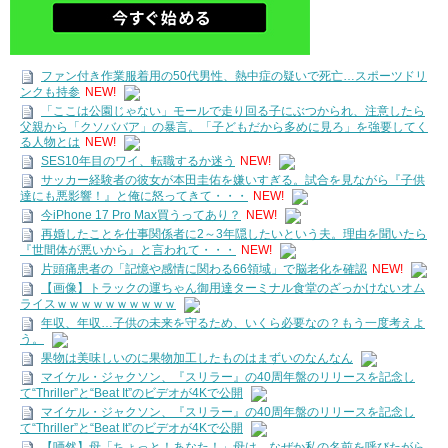
ファン付き作業服着用の50代男性、熱中症の疑いで死亡…スポーツドリ
ンクも持参
NEW!
「ここは公園じゃない」モールで走り回る子にぶつかられ、注意したら
父親から「クソババア」の暴言。「子どもだから多めに見ろ」を強要してく
る人物とは
NEW!
SES10年目のワイ、転職するか迷う
NEW!
サッカー経験者の彼女が本田圭佑を嫌いすぎる。試合を見ながら『子供
達にも悪影響！』と俺に怒ってきて・・・
NEW!
今iPhone 17 Pro Max買うってあり？
NEW!
再婚したことを仕事関係者に2～3年隠したいという夫。理由を聞いたら
『世間体が悪いから』と言われて・・・
NEW!
片頭痛患者の「記憶や感情に関わる66領域」で脳老化を確認
NEW!
【画像】トラックの運ちゃん御用達ターミナル食堂のざっかけないオム
ライスｗｗｗｗｗｗｗｗｗｗ
年収、年収…子供の未来を守るため、いくら必要なの？もう一度考えよ
う。
果物は美味しいのに果物加工したものはまずいのなんなん
マイケル・ジャクソン、『スリラー』の40周年盤のリリースを記念し
て“Thriller”と“Beat It”のビデオが4Kで公開
マイケル・ジャクソン、『スリラー』の40周年盤のリリースを記念し
て“Thriller”と“Beat It”のビデオが4Kで公開
【唖然】母「ちょっと！あなた！」母は、なぜか私の名前を呼びたがら