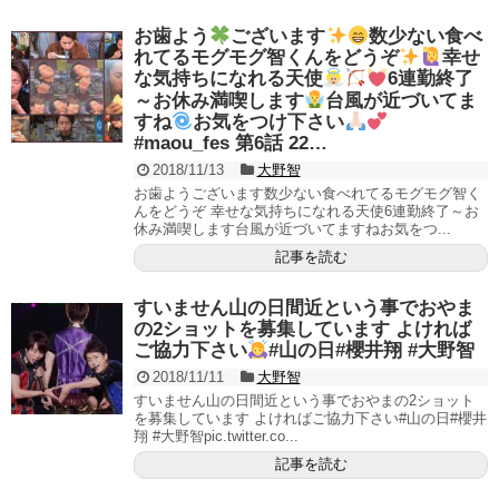
お歯よう
ございます
数少ない食べ
れてるモグモグ智くんをどうぞ
幸せ
な気持ちになれる天使
6連勤終了
～お休み満喫します
台風が近づいてま
すね
お気をつけ下さい
#maou_fes 第6話 22…
2018/11/13
大野智
お歯ようございます数少ない食べれてるモグモグ智く
んをどうぞ 幸せな気持ちになれる天使6連勤終了～お
休み満喫します台風が近づいてますねお気をつ...
記事を読む
すいません山の日間近という事でおやま
の2ショットを募集しています よければ
ご協力下さい
#山の日#櫻井翔 #大野智
2018/11/11
大野智
すいません山の日間近という事でおやまの2ショット
を募集しています よければご協力下さい#山の日#櫻井
翔 #大野智pic.twitter.co...
記事を読む