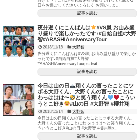
好きで〜すこれからも嵐を引っ張って行ってね良い1
産” ９打席連続無安打「早くほし
ん、最期のツイートがとんでもな
日をお過ごしくださいよろしく お願いしま...
い」
い・・・
混合、ミルクでも痩せた人！
記事を読む
杉並区長「私の息子、ベルギーで
『完母だと痩せるは都市伝説』
大学に行っています！学費っていう概
念ないんですよ。登録料10万円！日
弟の元カノからのメール「先輩、
夜分遅くにこんばんは
#VS嵐 お山み盛
本の常識は世界の常識じやない！」
私は今不幸です。 なんでか知ってま
り盛りで楽しかったです♪#自給自担#大野
すよね。私が不幸なこと。 ○（弟）に
も知って欲しいので転送して下さい。
メンタリストDaigo『芸能界に枕
智#ARASHIAnniversaryTour
私は不幸だと。」←？
営業はある。』武井壮『芸能界に枕営
2018/11/18
大野智
業は無い。』←これどっち？
コトメがイタリアから帰ってき
夜分遅くにこんばんは#VS嵐 お山み盛り盛りで楽しか
て、コトメ「娘を返して」←３歳だっ
メンタリストDaigo『芸能界に枕
ったです♪#自給自担#大野智
た自分の娘を自分勝手な理由で預けた
営業はある。』武井壮『芸能界に枕営
のは誰だよ
#ARASHIAnniversaryTourpic.twit...
業は無い。』←これどっち？
【悲報】ヒロアカ腐女子、人気投
記事を読む
票で躍動しまくるｗ
ヒロアカの麗日お茶子ちゃんって
今日は山の日
翔くんの言ったことにツ
何で人気ないの？
ボる大野くん、大野くんの言ったことに
Powered by livedoor 相互
わっははは〜
と笑う翔くん
こうい
うとこ好き
#山の日 #大野智 #櫻井翔
RSS
2018/11/14
大野智
今日は山の日翔くんの言ったことにツボる大野くん、
Powered by livedoor 相互
大野くんの言ったことにわっははは〜と笑う翔くんこ
RSS
ういうとこ好き#山の日 #大野智 #櫻井翔p...
記事を読む