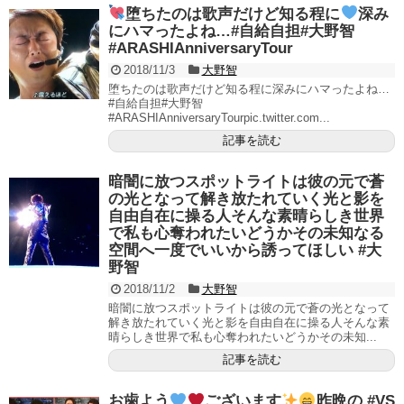
堕ちたのは歌声だけど知る程に
深み
にハマったよね…#自給自担#大野智
#ARASHIAnniversaryTour
2018/11/3
大野智
堕ちたのは歌声だけど知る程に深みにハマったよね…
#自給自担#大野智
#ARASHIAnniversaryTourpic.twitter.com...
記事を読む
暗闇に放つスポットライトは彼の元で蒼
の光となって解き放たれていく光と影を
自由自在に操る人そんな素晴らしき世界
で私も心奪われたいどうかその未知なる
空間へ一度でいいから誘ってほしい #大
野智
2018/11/2
大野智
暗闇に放つスポットライトは彼の元で蒼の光となって
解き放たれていく光と影を自由自在に操る人そんな素
晴らしき世界で私も心奪われたいどうかその未知...
記事を読む
お歯よう
ございます
昨晩の #VS